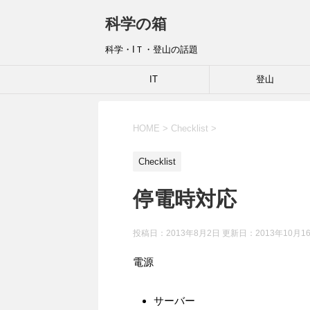
科学の箱
科学・IＴ・登山の話題
IT
登山
HOME
>
Checklist
>
Checklist
停電時対応
投稿日：2013年8月2日 更新日：
2013年10月1
電源
サーバー