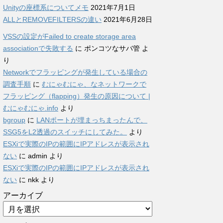
Unityの座標系についてメモ
2021年7月1日
ALLとREMOVEFILTERSの違い
2021年6月28日
VSSの設定がFailed to create storage area
associationで失敗する
に
ポンコツなサバ管
よ
り
Networkでフラッピングが発生している場合の
調査手順
に
むにゃむにゃ、なネットワークで
フラッピング（flapping）発生の原因について |
むにゃむにゃ.info
より
bgroup
に
LANポートが埋まっちまったんで、
SSG5をL2透過のスイッチにしてみた。
より
ESXiで実際のIPの範囲にIPアドレスが表示され
ない
に
admin
より
ESXiで実際のIPの範囲にIPアドレスが表示され
ない
に
nkk
より
アーカイブ