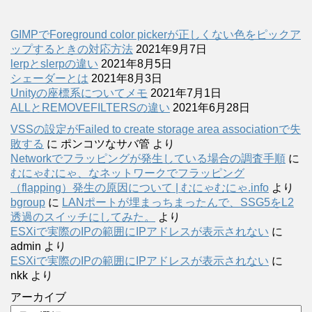
GIMPでForeground color pickerが正しくない色をピックア
ップするときの対応方法
2021年9月7日
lerpとslerpの違い
2021年8月5日
シェーダーとは
2021年8月3日
Unityの座標系についてメモ
2021年7月1日
ALLとREMOVEFILTERSの違い
2021年6月28日
VSSの設定がFailed to create storage area associationで失
敗する
に
ポンコツなサバ管
より
Networkでフラッピングが発生している場合の調査手順
に
むにゃむにゃ、なネットワークでフラッピング
（flapping）発生の原因について | むにゃむにゃ.info
より
bgroup
に
LANポートが埋まっちまったんで、SSG5をL2
透過のスイッチにしてみた。
より
ESXiで実際のIPの範囲にIPアドレスが表示されない
に
admin
より
ESXiで実際のIPの範囲にIPアドレスが表示されない
に
nkk
より
アーカイブ