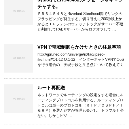
チャする。
ＥＲＳ４５４８とRiverbed Steelhead間でリンクの
フラッピングが発生する。切り替えに200秒以上か
かるとＩＰフォンのウォッチドッグがサーバー不達
と判断してPABXサーバーからログオフして …
VPNで帯域制御をかけたときの注意事項
http://jpn.nec.com/univerge/ix/faq/ipsec-
ike.html#Q1-12 Q.1-12 インターネットVPNでQoS
を行う場合の、実現手段と注意点について教えてく
…
ルート再配送
ネットワークでルーティングの設定をする場合にル
ーティングプロトコルを利用する。ルーティンプロ
トコルは単一のプロトコル（ＲＩＰ／ＯＳＰＦ／Ｉ
ＧＲＰ）を選んだ方が管理も楽だし、トラブルも少
ない。しかしビジ …