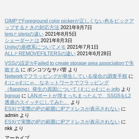
GIMPでForeground color pickerが正しくない色をピックア
ップするときの対応方法
2021年9月7日
lerpとslerpの違い
2021年8月5日
シェーダーとは
2021年8月3日
Unityの座標系についてメモ
2021年7月1日
ALLとREMOVEFILTERSの違い
2021年6月28日
VSSの設定がFailed to create storage area associationで失
敗する
に
ポンコツなサバ管
より
Networkでフラッピングが発生している場合の調査手順
に
むにゃむにゃ、なネットワークでフラッピング
（flapping）発生の原因について | むにゃむにゃ.info
より
bgroup
に
LANポートが埋まっちまったんで、SSG5をL2
透過のスイッチにしてみた。
より
ESXiで実際のIPの範囲にIPアドレスが表示されない
に
admin
より
ESXiで実際のIPの範囲にIPアドレスが表示されない
に
nkk
より
アーカイブ