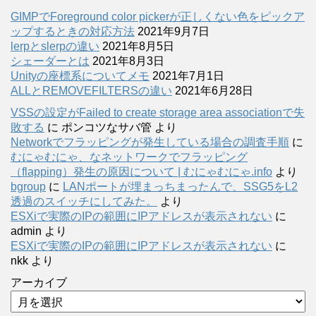
GIMPでForeground color pickerが正しくない色をピックア
ップするときの対応方法
2021年9月7日
lerpとslerpの違い
2021年8月5日
シェーダーとは
2021年8月3日
Unityの座標系についてメモ
2021年7月1日
ALLとREMOVEFILTERSの違い
2021年6月28日
VSSの設定がFailed to create storage area associationで失
敗する
に
ポンコツなサバ管
より
Networkでフラッピングが発生している場合の調査手順
に
むにゃむにゃ、なネットワークでフラッピング
（flapping）発生の原因について | むにゃむにゃ.info
より
bgroup
に
LANポートが埋まっちまったんで、SSG5をL2
透過のスイッチにしてみた。
より
ESXiで実際のIPの範囲にIPアドレスが表示されない
に
admin
より
ESXiで実際のIPの範囲にIPアドレスが表示されない
に
nkk
より
アーカイブ