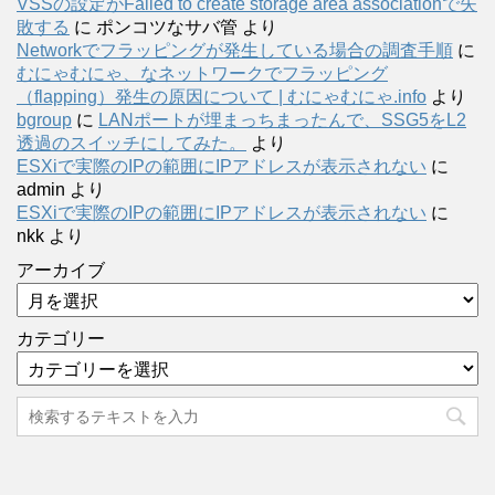
VSSの設定がFailed to create storage area associationで失
敗する
に
ポンコツなサバ管
より
Networkでフラッピングが発生している場合の調査手順
に
むにゃむにゃ、なネットワークでフラッピング
（flapping）発生の原因について | むにゃむにゃ.info
より
bgroup
に
LANポートが埋まっちまったんで、SSG5をL2
透過のスイッチにしてみた。
より
ESXiで実際のIPの範囲にIPアドレスが表示されない
に
admin
より
ESXiで実際のIPの範囲にIPアドレスが表示されない
に
nkk
より
アーカイブ
カテゴリー