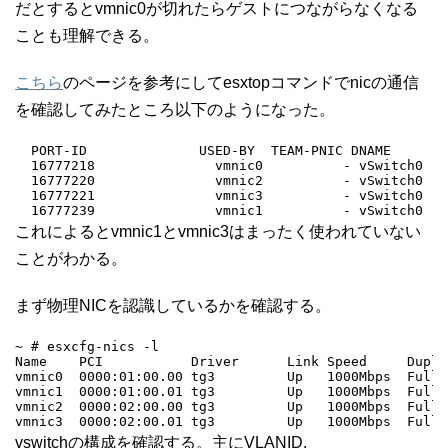
だとするとvmnic0が切れたらゲストにつながらなくなる
ことも理解できる。
こちら
のページを参考にしてesxtopコマンドでnicの通信
を確認してみたところ以下のようになった。
  PORT-ID              USED-BY  TEAM-PNIC DNAME       
  16777218               vmnic0          - vSwitch0   
  16777220               vmnic2          - vSwitch0   
  16777221               vmnic3          - vSwitch0   
  16777239               vmnic1          - vSwitch0   
これによるとvmnic1とvmnic3はまったく使われていない
ことがわかる。
まず物理NICを認識しているかを確認する。
~ # esxcfg-nics -l

Name    PCI           Driver      Link Speed     Duple
vmnic0  0000:01:00.00 tg3         Up   1000Mbps  Full 
vmnic1  0000:01:00.01 tg3         Up   1000Mbps  Full 
vmnic2  0000:02:00.00 tg3         Up   1000Mbps  Full 
vmnic3  0000:02:00.01 tg3         Up   1000Mbps  Full 
vswitchの構成を確認する。主にVLANID.