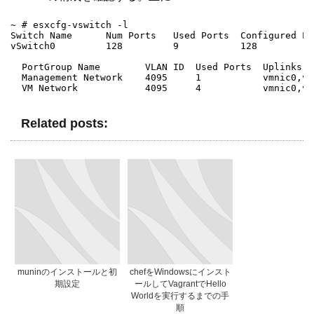
~ # esxcfg-vswitch -l

Switch Name      Num Ports   Used Ports  Configured Po
vSwitch0         128         9           128          
  PortGroup Name        VLAN ID  Used Ports  Uplinks

  Management Network    4095     1           vmnic0,vmn
  VM Network            4095     4           vmnic0,vm
Related posts:
muninのインストールと初
chefをWindowsにインスト
期設定
ールしてVagrantでHello
Worldを実行するまでの手
順