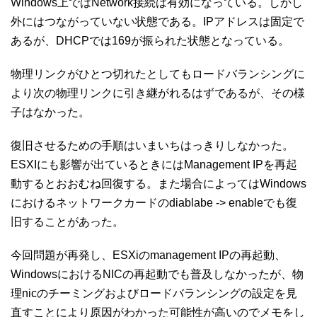
Windows上ではNetwork接続は有効になっている。しかし
外にはつながっていない状態である。IPアドレスは固定で
あるが、DHCPでは169が振られた状態となっている。
物理リンクがひとつ切れたとしてもロードバランシングに
より次の物理リンクに引き継がれるはずであるが、その様
子はなかった。
復旧させるための手順はいまいちはっきりしなかった。
ESXIにも影響が出ているときにはManagement IPを再起
動するとおおむね回復する。また場合によってはWindows
におけるネットワークカードのdiablabe -> enableでも復
旧することがあった。
今回問題が再発し、ESXiのmanagement IPの再起動、
WindowsにおけるNICの再起動でも普及しなかったが、物
理nicのチーミングおよびロードバランシングの設定を見
直すことにより原因がわかった可能性が高いのでメモをし