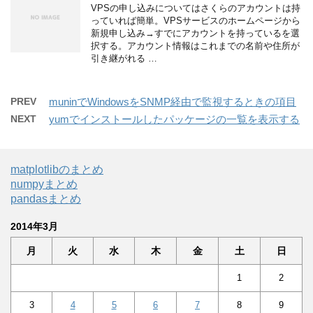
VPSの申し込みについてはさくらのアカウントは持
っていれば簡単。VPSサービスのホームページから
新規申し込み→すでにアカウントを持っているを選
択する。アカウント情報はこれまでの名前や住所が
引き継がれる …
PREV
muninでWindowsをSNMP経由で監視するときの項目
NEXT
yumでインストールしたパッケージの一覧を表示する
matplotlibのまとめ
numpyまとめ
pandasまとめ
2014年3月
月
火
水
木
金
土
日
1
2
3
4
5
6
7
8
9