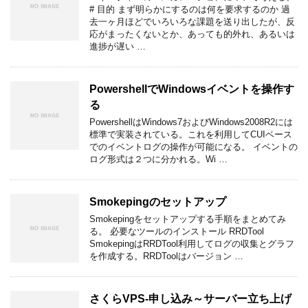
# 目的 まず明らかにするのは何を要求するのか 過
去一ヶ月ほどでいろいろな課題を送り出したが、反
応がまったくないとか、あっても的外れ、あるいは
進捗が遅い …
PowershellでWindowsイベントを操作す
る
PowershellはWindows7およびWindows2008R2には
標準で実装されている。これを利用してCUIベース
でのイベントログの操作が可能になる。 イベントの
ログ形式は２つに分かれる。Wi …
Smokepingのセットアップ
Smokepingをセットアップする手順をまとめてみ
る。 必要なツールのインストール RRDTool
SmokepingはRRDTool利用してログの収集とグラフ
を作成する。RRDToolはバージョン …
さくらVPS-申し込み～サーバー立ち上げ