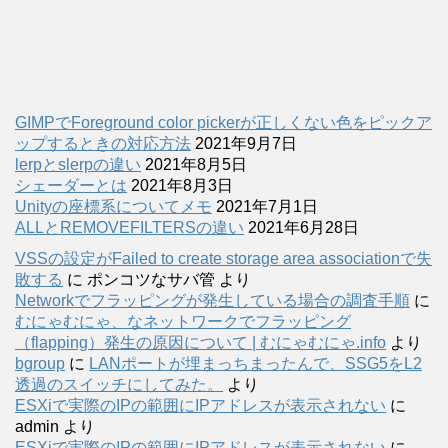
GIMPでForeground color pickerが正しくない色をピックア
ップするときの対応方法
2021年9月7日
lerpとslerpの違い
2021年8月5日
シェーダーとは
2021年8月3日
Unityの座標系についてメモ
2021年7月1日
ALLとREMOVEFILTERSの違い
2021年6月28日
VSSの設定がFailed to create storage area associationで失
敗する
に
ポンコツなサバ管
より
Networkでフラッピングが発生している場合の調査手順
に
むにゃむにゃ、なネットワークでフラッピング
（flapping）発生の原因について | むにゃむにゃ.info
より
bgroup
に
LANポートが埋まっちまったんで、SSG5をL2
透過のスイッチにしてみた。
より
ESXiで実際のIPの範囲にIPアドレスが表示されない
に
admin
より
ESXiで実際のIPの範囲にIPアドレスが表示されない
に