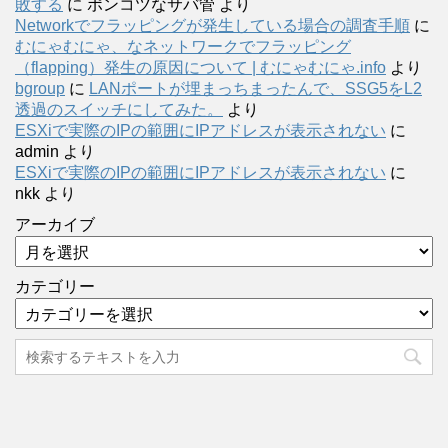
敗する
に
ポンコツなサバ管
より
Networkでフラッピングが発生している場合の調査手順
に
むにゃむにゃ、なネットワークでフラッピング
（flapping）発生の原因について | むにゃむにゃ.info
より
bgroup
に
LANポートが埋まっちまったんで、SSG5をL2
透過のスイッチにしてみた。
より
ESXiで実際のIPの範囲にIPアドレスが表示されない
に
admin
より
ESXiで実際のIPの範囲にIPアドレスが表示されない
に
nkk
より
アーカイブ
カテゴリー