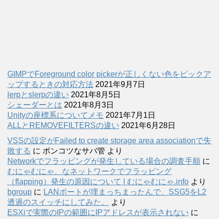
GIMPでForeground color pickerが正しくない色をピックア
ップするときの対応方法
2021年9月7日
lerpとslerpの違い
2021年8月5日
シェーダーとは
2021年8月3日
Unityの座標系についてメモ
2021年7月1日
ALLとREMOVEFILTERSの違い
2021年6月28日
VSSの設定がFailed to create storage area associationで失
敗する
に
ポンコツなサバ管
より
Networkでフラッピングが発生している場合の調査手順
に
むにゃむにゃ、なネットワークでフラッピング
（flapping）発生の原因について | むにゃむにゃ.info
より
bgroup
に
LANポートが埋まっちまったんで、SSG5をL2
透過のスイッチにしてみた。
より
ESXiで実際のIPの範囲にIPアドレスが表示されない
に