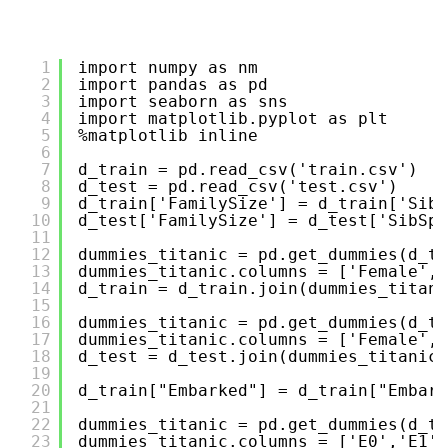
1
import numpy as nm
2
import pandas as pd
3
import seaborn as sns
4
import matplotlib.pyplot as plt
5
%matplotlib inline
6
7
d_train = pd.read_csv('train.csv')
8
d_test = pd.read_csv('test.csv')
9
d_train['FamilySize'] = d_train['SibS
10
d_test['FamilySize'] = d_test['SibSp'
11
12
dummies_titanic = pd.get_dummies(d_tr
13
dummies_titanic.columns = ['Female','
14
d_train = d_train.join(dummies_titani
15
16
dummies_titanic = pd.get_dummies(d_te
17
dummies_titanic.columns = ['Female','
18
d_test = d_test.join(dummies_titanic)
19
20
d_train["Embarked"] = d_train["Embark
21
22
dummies_titanic = pd.get_dummies(d_tr
23
dummies_titanic.columns = ['E0','E1',