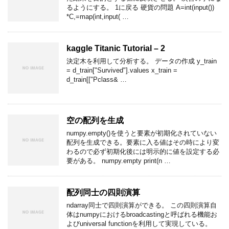
るようにする。 1に戻る 硬貨の問題 A=int(input())
*C,=map(int,input( …
kaggle Titanic Tutorial – 2
決定木を利用して分析する。 データの作成 y_train
= d_train["Survived"].values x_train =
d_train[["Pclass& …
空の配列を生成
numpy.empty()を使うと要素が初期化されていない
配列を生成できる。要素に入る値はその時により変
わるので必ず初期化後には明示的に値を設定する必
要がある。 numpy.empty print(n …
配列同士の四則演算
ndarray同士で四則演算ができる。 この四則演算自
体はnumpyにおけるbroadcastingと呼ばれる機能お
よびuniversal functionを利用して実現している。