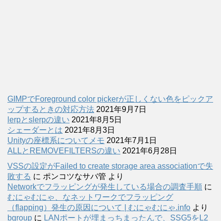
GIMPでForeground color pickerが正しくない色をピックア
ップするときの対応方法
2021年9月7日
lerpとslerpの違い
2021年8月5日
シェーダーとは
2021年8月3日
Unityの座標系についてメモ
2021年7月1日
ALLとREMOVEFILTERSの違い
2021年6月28日
VSSの設定がFailed to create storage area associationで失
敗する
に
ポンコツなサバ管
より
Networkでフラッピングが発生している場合の調査手順
に
むにゃむにゃ、なネットワークでフラッピング
（flapping）発生の原因について | むにゃむにゃ.info
より
bgroup
に
LANポートが埋まっちまったんで、SSG5をL2