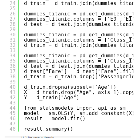
24
d_train = d_train.join(dummies_titani
25
26
dummies_titanic = pd.get_dummies(d_te
27
dummies_titanic.columns = ['E0','E1',
28
d_test = d_test.join(dummies_titanic)
29
30
dummies_titanic = pd.get_dummies(d_tr
31
dummies_titanic.columns = ['Class_1',
32
d_train = d_train.join(dummies_titani
33
34
dummies_titanic = pd.get_dummies(d_te
35
dummies_titanic.columns = ['Class_1',
36
d_test = d_test.join(dummies_titanic)
37
d_test["Fare"] = d_test["Fare"].filln
38
d_train = d_train.drop(['PassengerId'
39
40
d_train.dropna(subset=['Age'])
41
X = d_train.drop("Age", axis=1).copy(
42
Y = d_train["Age"]
43
44
from statsmodels import api as sm
45
model = sm.OLS(Y, sm.add_constant(X))
46
result = model.fit()
47
48
result.summary()