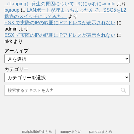
（flapping）発生の原因について | むにゃむにゃ.info
より
bgroup
に
LANポートが埋まっちまったんで、SSG5をL2
透過のスイッチにしてみた。
より
ESXiで実際のIPの範囲にIPアドレスが表示されない
に
admin
より
ESXiで実際のIPの範囲にIPアドレスが表示されない
に
nkk
より
アーカイブ
カテゴリー
matplotlibのまとめ
numpyまとめ
pandasまとめ