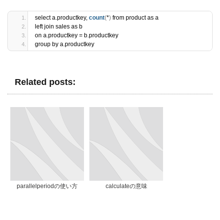
select a.productkey, 
count
(
*
)
 from product as a
left join sales as b
on a.productkey = b.productkey
group by a.productkey
Related posts:
parallelperiodの使い方
calculateの意味