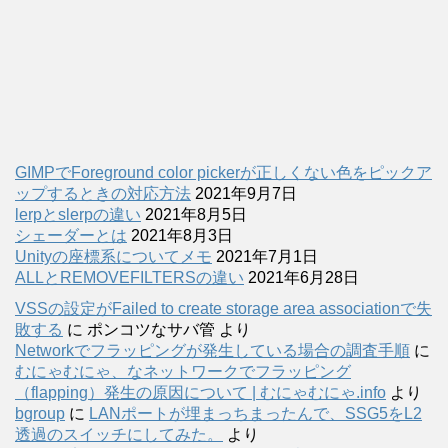
GIMPでForeground color pickerが正しくない色をピックア
ップするときの対応方法
2021年9月7日
lerpとslerpの違い
2021年8月5日
シェーダーとは
2021年8月3日
Unityの座標系についてメモ
2021年7月1日
ALLとREMOVEFILTERSの違い
2021年6月28日
VSSの設定がFailed to create storage area associationで失
敗する
に
ポンコツなサバ管
より
Networkでフラッピングが発生している場合の調査手順
に
むにゃむにゃ、なネットワークでフラッピング
（flapping）発生の原因について | むにゃむにゃ.info
より
bgroup
に
LANポートが埋まっちまったんで、SSG5をL2
透過のスイッチにしてみた。
より