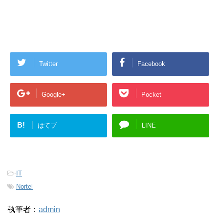
Twitter
Facebook
Google+
Pocket
B!
はてブ
LINE
-
IT
-
Nortel
執筆者：
admin