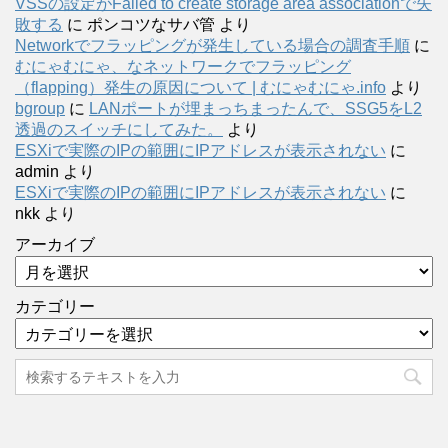
VSSの設定がFailed to create storage area associationで失
敗する
に
ポンコツなサバ管
より
Networkでフラッピングが発生している場合の調査手順
に
むにゃむにゃ、なネットワークでフラッピング
（flapping）発生の原因について | むにゃむにゃ.info
より
bgroup
に
LANポートが埋まっちまったんで、SSG5をL2
透過のスイッチにしてみた。
より
ESXiで実際のIPの範囲にIPアドレスが表示されない
に
admin
より
ESXiで実際のIPの範囲にIPアドレスが表示されない
に
nkk
より
アーカイブ
カテゴリー