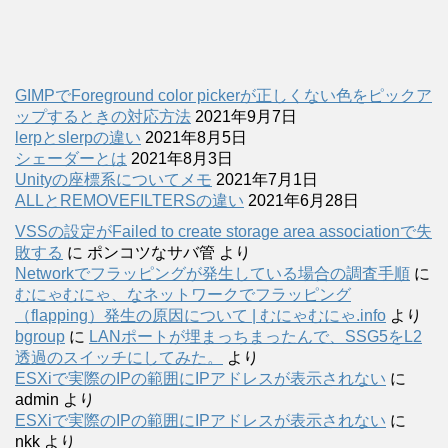
GIMPでForeground color pickerが正しくない色をピックア
ップするときの対応方法
2021年9月7日
lerpとslerpの違い
2021年8月5日
シェーダーとは
2021年8月3日
Unityの座標系についてメモ
2021年7月1日
ALLとREMOVEFILTERSの違い
2021年6月28日
VSSの設定がFailed to create storage area associationで失
敗する
に
ポンコツなサバ管
より
Networkでフラッピングが発生している場合の調査手順
に
むにゃむにゃ、なネットワークでフラッピング
（flapping）発生の原因について | むにゃむにゃ.info
より
bgroup
に
LANポートが埋まっちまったんで、SSG5をL2
透過のスイッチにしてみた。
より
ESXiで実際のIPの範囲にIPアドレスが表示されない
に
admin
より
ESXiで実際のIPの範囲にIPアドレスが表示されない
に
nkk
より