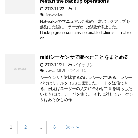
restart the backup operations
2013/11/22
-
IT
Networker
Networkerでマニュアル起動の月次バックアップを
起動した際にエラーが出て処理が停止した。
Backup group contains no enabled clients , Enable
on …
midiシーケンサで調べたことをまとめる
2013/11/21
-
バイオリン
Java
,
MIDI
,
バイオリン
シーケンサと対比するのはレシーバである。レシー
バではリアルタイムに指定したノートを送信でき
る。例えばユーザーの入力に合わせて音を鳴らした
いときにはレシーバを使う。 それに対してシーケン
サはあらかじめ作 …
1
2
…
6
次へ »