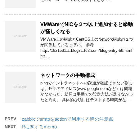
VMWareでNICを２つ以上追加すると挙動
が怪しくなる
VMWare上の構成とCentOS上のNetwork構成の２つ
が関係しているっぽい。 参考
http://192168111.blog71.fc2.com/blog-entry-68.html
htt …
ネットワークの手動構成
pingでイントラネットへの疎通が確認できない割に
は、外部のアドレス(www.google.comなど）は問題
がなかった。結局は手動での設定方法が足りなかっ
たと判明。 具体的な項目はテストする時間がな …
PREV
zabbixでsmtpをactionで利用する際の注意点
NEXT
Rに関するmemo