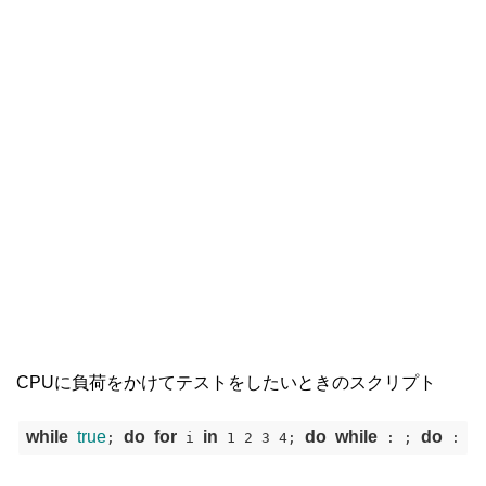
CPUに負荷をかけてテストをしたいときのスクリプト
while
true
do
for
in
do
while
do
; 
 i 
 1 2 3 4; 
 : ; 
 : ; 