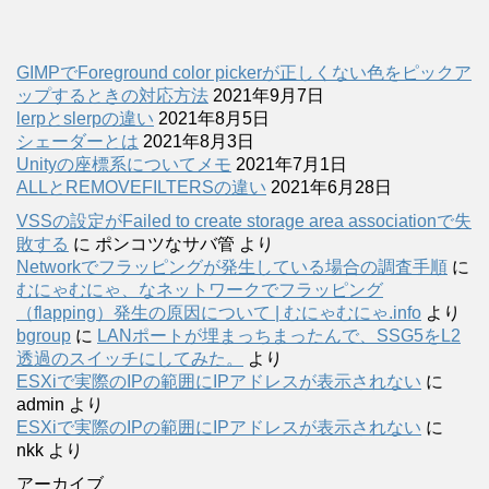
GIMPでForeground color pickerが正しくない色をピックア
ップするときの対応方法
2021年9月7日
lerpとslerpの違い
2021年8月5日
シェーダーとは
2021年8月3日
Unityの座標系についてメモ
2021年7月1日
ALLとREMOVEFILTERSの違い
2021年6月28日
VSSの設定がFailed to create storage area associationで失
敗する
に
ポンコツなサバ管
より
Networkでフラッピングが発生している場合の調査手順
に
むにゃむにゃ、なネットワークでフラッピング
（flapping）発生の原因について | むにゃむにゃ.info
より
bgroup
に
LANポートが埋まっちまったんで、SSG5をL2
透過のスイッチにしてみた。
より
ESXiで実際のIPの範囲にIPアドレスが表示されない
に
admin
より
ESXiで実際のIPの範囲にIPアドレスが表示されない
に
nkk
より
アーカイブ