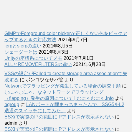
GIMPでForeground color pickerが正しくない色をピックア
ップするときの対応方法
2021年9月7日
lerpとslerpの違い
2021年8月5日
シェーダーとは
2021年8月3日
Unityの座標系についてメモ
2021年7月1日
ALLとREMOVEFILTERSの違い
2021年6月28日
VSSの設定がFailed to create storage area associationで失
敗する
に
ポンコツなサバ管
より
Networkでフラッピングが発生している場合の調査手順
に
むにゃむにゃ、なネットワークでフラッピング
（flapping）発生の原因について | むにゃむにゃ.info
より
bgroup
に
LANポートが埋まっちまったんで、SSG5をL2
透過のスイッチにしてみた。
より
ESXiで実際のIPの範囲にIPアドレスが表示されない
に
admin
より
ESXiで実際のIPの範囲にIPアドレスが表示されない
に