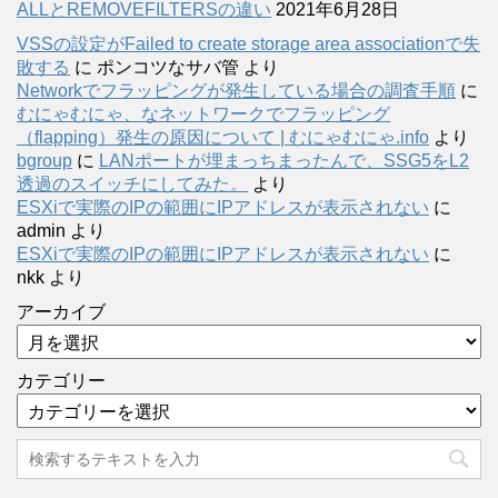
ALLとREMOVEFILTERSの違い
2021年6月28日
VSSの設定がFailed to create storage area associationで失
敗する
に
ポンコツなサバ管
より
Networkでフラッピングが発生している場合の調査手順
に
むにゃむにゃ、なネットワークでフラッピング
（flapping）発生の原因について | むにゃむにゃ.info
より
bgroup
に
LANポートが埋まっちまったんで、SSG5をL2
透過のスイッチにしてみた。
より
ESXiで実際のIPの範囲にIPアドレスが表示されない
に
admin
より
ESXiで実際のIPの範囲にIPアドレスが表示されない
に
nkk
より
アーカイブ
カテゴリー