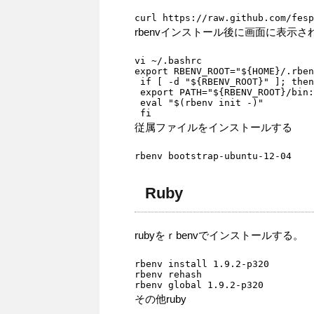
curl https://raw.github.com/fesp
rbenvインストール後に画面に表示さ
vi ~/.bashrc

export RBENV_ROOT="${HOME}/.rben
 if [ -d "${RBENV_ROOT}" ]; then

 export PATH="${RBENV_ROOT}/bin:
 eval "$(rbenv init -)"

 fi
従属ファイルをインストールする
rbenv bootstrap-ubuntu-12-04
Ruby
rubyをｒbenvでインストールする。
rbenv install 1.9.2-p320

rbenv rehash

rbenv global 1.9.2-p320
その他ruby