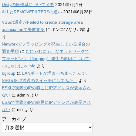
Unityの座標系についてメモ
2021年7月1日
ALLとREMOVEFILTERSの違い
2021年6月28日
VSSの設定がFailed to create storage area
associationで失敗する
に
ポンコツなサバ管
よ
り
Networkでフラッピングが発生している場合の
調査手順
に
むにゃむにゃ、なネットワークで
フラッピング（flapping）発生の原因について |
むにゃむにゃ.info
より
bgroup
に
LANポートが埋まっちまったんで、
SSG5をL2透過のスイッチにしてみた。
より
ESXiで実際のIPの範囲にIPアドレスが表示され
ない
に
admin
より
ESXiで実際のIPの範囲にIPアドレスが表示され
ない
に
nkk
より
アーカイブ