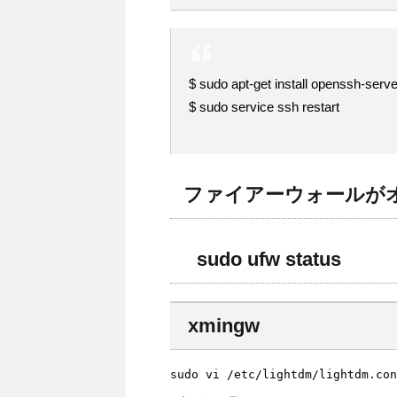
$ sudo apt-get install openssh-serve
$ sudo service ssh restart
ファイアーウォールが
sudo ufw status
xmingw
sudo vi /etc/lightdm/lightdm.con