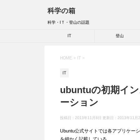
科学の箱
科学・IＴ・登山の話題
IT
登山
HOME
>
IT
>
IT
ubuntuの初期
ーション
投稿日：2013年11月8日 更新日：
2013年11月
Ubuntu公式サイトでは各アプリケ
を細かく記載している。