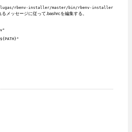
lugas/rbenv-installer/master/bin/rbenv-installer | bash
れるメッセージに従って.bashrcを編集する。
v"

${PATH}"
