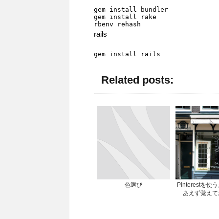
gem install bundler

gem install rake 

rbenv rehash
rails
gem install rails
Related posts:
色選び
Pinterestを
あえず覚えて