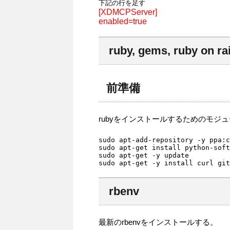
[XDMCPServer]

enabled=true
ruby, gems, ruby on rai
前準備
rubyをインストールするためのモジ
sudo apt-add-repository -y ppa:c
sudo apt-get install python-soft
sudo apt-get -y update

sudo apt-get -y install curl git
rbenv
最新のrbenvをインストールする。