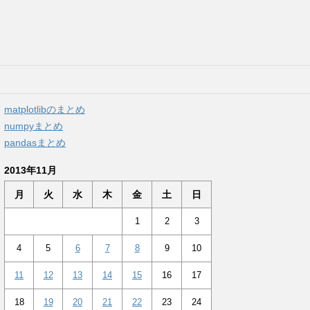
matplotlibのまとめ
numpyまとめ
pandasまとめ
2013年11月
月
火
水
木
金
土
日
1
2
3
4
5
6
7
8
9
10
11
12
13
14
15
16
17
18
19
20
21
22
23
24