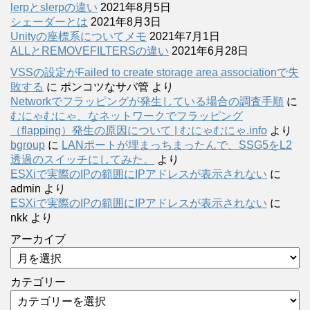
lerpとslerpの違い
2021年8月5日
シェーダーとは
2021年8月3日
Unityの座標系についてメモ
2021年7月1日
ALLとREMOVEFILTERSの違い
2021年6月28日
VSSの設定がFailed to create storage area associationで失
敗する
に
ポンコツなサバ管
より
Networkでフラッピングが発生している場合の調査手順
に
むにゃむにゃ、なネットワークでフラッピング
（flapping）発生の原因について | むにゃむにゃ.info
より
bgroup
に
LANポートが埋まっちまったんで、SSG5をL2
透過のスイッチにしてみた。
より
ESXiで実際のIPの範囲にIPアドレスが表示されない
に
admin
より
ESXiで実際のIPの範囲にIPアドレスが表示されない
に
nkk
より
アーカイブ
カテゴリー