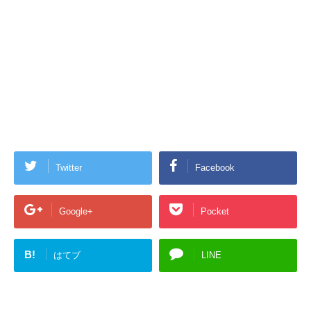
Twitter
Facebook
Google+
Pocket
B!
はてブ
LINE