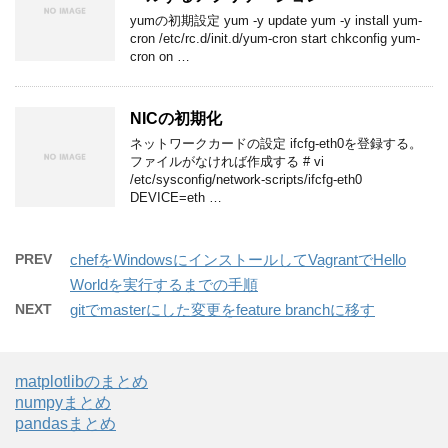
yumの初期設定 yum -y update yum -y install yum-
cron /etc/rc.d/init.d/yum-cron start chkconfig yum-
cron on …
NICの初期化
ネットワークカードの設定 ifcfg-eth0を登録する。
ファイルがなければ作成する # vi
/etc/sysconfig/network-scripts/ifcfg-eth0
DEVICE=eth …
PREV
chefをWindowsにインストールしてVagrantでHello
Worldを実行するまでの手順
NEXT
gitでmasterにした変更をfeature branchに移す
matplotlibのまとめ
numpyまとめ
pandasまとめ