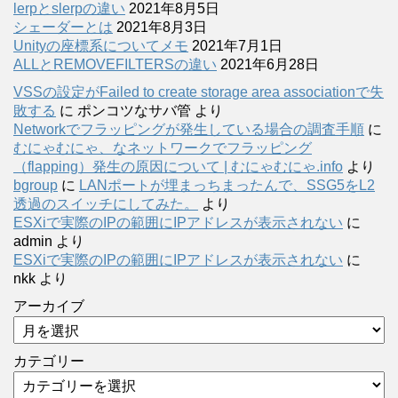
lerpとslerpの違い
2021年8月5日
シェーダーとは
2021年8月3日
Unityの座標系についてメモ
2021年7月1日
ALLとREMOVEFILTERSの違い
2021年6月28日
VSSの設定がFailed to create storage area associationで失
敗する
に
ポンコツなサバ管
より
Networkでフラッピングが発生している場合の調査手順
に
むにゃむにゃ、なネットワークでフラッピング
（flapping）発生の原因について | むにゃむにゃ.info
より
bgroup
に
LANポートが埋まっちまったんで、SSG5をL2
透過のスイッチにしてみた。
より
ESXiで実際のIPの範囲にIPアドレスが表示されない
に
admin
より
ESXiで実際のIPの範囲にIPアドレスが表示されない
に
nkk
より
アーカイブ
カテゴリー