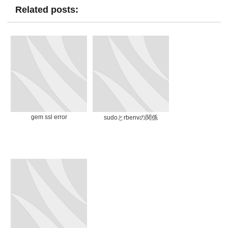
Related posts:
gem ssl error
sudoとrbenvの関係