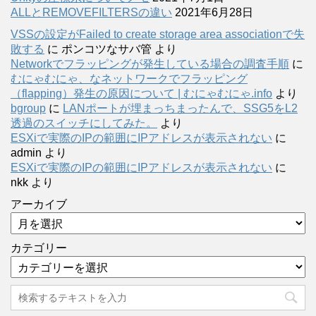
ALLとREMOVEFILTERSの違い
2021年6月28日
VSSの設定がFailed to create storage area associationで失
敗する
に
ポンコツなサバ管
より
Networkでフラッピングが発生している場合の調査手順
に
むにゃむにゃ、なネットワークでフラッピング
（flapping）発生の原因について | むにゃむにゃ.info
より
bgroup
に
LANポートが埋まっちまったんで、SSG5をL2
透過のスイッチにしてみた。
より
ESXiで実際のIPの範囲にIPアドレスが表示されない
に
admin
より
ESXiで実際のIPの範囲にIPアドレスが表示されない
に
nkk
より
アーカイブ
カテゴリー