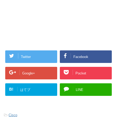
Twitter
Facebook
Google+
Pocket
B!
はてブ
LINE
-
Cisco