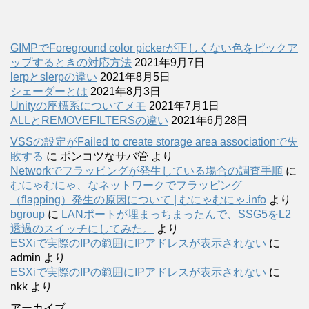
GIMPでForeground color pickerが正しくない色をピックア
ップするときの対応方法
2021年9月7日
lerpとslerpの違い
2021年8月5日
シェーダーとは
2021年8月3日
Unityの座標系についてメモ
2021年7月1日
ALLとREMOVEFILTERSの違い
2021年6月28日
VSSの設定がFailed to create storage area associationで失
敗する
に
ポンコツなサバ管
より
Networkでフラッピングが発生している場合の調査手順
に
むにゃむにゃ、なネットワークでフラッピング
（flapping）発生の原因について | むにゃむにゃ.info
より
bgroup
に
LANポートが埋まっちまったんで、SSG5をL2
透過のスイッチにしてみた。
より
ESXiで実際のIPの範囲にIPアドレスが表示されない
に
admin
より
ESXiで実際のIPの範囲にIPアドレスが表示されない
に
nkk
より
アーカイブ