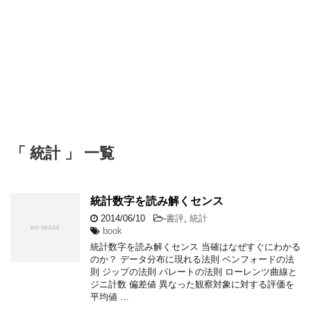
「 統計 」 一覧
統計数字を読み解くセンス
2014/06/10
-
書評
,
統計
book
統計数字を読み解くセンス 当確はなぜすぐにわかる
のか？ データ分布に現れる法則 ベンフォードの法
則 ジップの法則 パレートの法則 ローレンツ曲線と
ジニ計数 偏差値 異なった観察対象に対する評価を
平均値 …