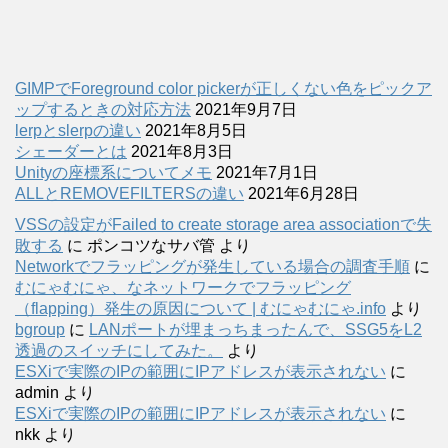
GIMPでForeground color pickerが正しくない色をピックア
ップするときの対応方法
2021年9月7日
lerpとslerpの違い
2021年8月5日
シェーダーとは
2021年8月3日
Unityの座標系についてメモ
2021年7月1日
ALLとREMOVEFILTERSの違い
2021年6月28日
VSSの設定がFailed to create storage area associationで失
敗する
に
ポンコツなサバ管
より
Networkでフラッピングが発生している場合の調査手順
に
むにゃむにゃ、なネットワークでフラッピング
（flapping）発生の原因について | むにゃむにゃ.info
より
bgroup
に
LANポートが埋まっちまったんで、SSG5をL2
透過のスイッチにしてみた。
より
ESXiで実際のIPの範囲にIPアドレスが表示されない
に
admin
より
ESXiで実際のIPの範囲にIPアドレスが表示されない
に
nkk
より