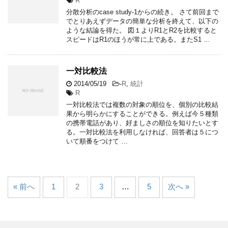
R
分散分析のcase study-1からの続き。 さて前回まで
でとりあえずデータの簡単な分析を終えて、以下の
ような結論を得た。 図１よりR1とR2を比較すると
スピードはR1のほうが常に上である。またS1 …
一対比較法
2014/05/19
-
R
,
統計
R
一対比較法では複数の対象の順位を、個別の比較結
果から明らかにすることができる。例えば今５種類
の携帯電話があり、好ましさの順位を知りたいとす
る。一対比較法を利用しなければ、回答者は５につ
いて順番をつけて …
« 前へ
1
2
3
…
5
次へ »