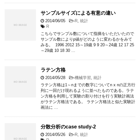
サンプルサイズによる有意の違い
2014/06/05
-
R
,
統計
R
こちらでサンプル数について指摘をいただいたので
サンプル数によりp値がどのように変わるかをみて
みる。 1996 2012 15～19歳 9 9 20～24歳 12 17 25
～29歳 10 18 30 …
ラテン方格
2014/05/28
-
機械学習
,
統計
ラテン方格は1～nまでの数字についてn x nの正方行
列に一回だけ現れるように並べたものである。ラテ
ン方格を利用して実験の割り付けを行う実験計画法
がラテン方格法である。 ラテン方格法と似た実験計
画法に …
分散分析のcase study-2
2014/05/26
-
R
,
統計