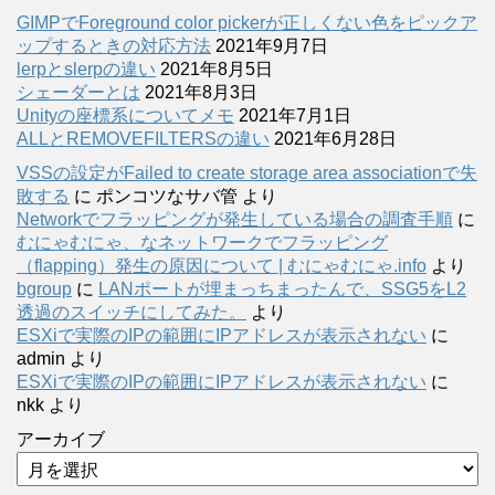
GIMPでForeground color pickerが正しくない色をピックア
ップするときの対応方法
2021年9月7日
lerpとslerpの違い
2021年8月5日
シェーダーとは
2021年8月3日
Unityの座標系についてメモ
2021年7月1日
ALLとREMOVEFILTERSの違い
2021年6月28日
VSSの設定がFailed to create storage area associationで失
敗する
に
ポンコツなサバ管
より
Networkでフラッピングが発生している場合の調査手順
に
むにゃむにゃ、なネットワークでフラッピング
（flapping）発生の原因について | むにゃむにゃ.info
より
bgroup
に
LANポートが埋まっちまったんで、SSG5をL2
透過のスイッチにしてみた。
より
ESXiで実際のIPの範囲にIPアドレスが表示されない
に
admin
より
ESXiで実際のIPの範囲にIPアドレスが表示されない
に
nkk
より
アーカイブ