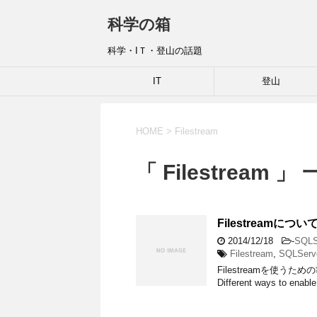
科学の箱
科学・IＴ・登山の話題
IT
登山
HOME
>
Filestream
「 Filestream 」
Filestreamに
2014/12/18
-
SQLS
Filestream
,
SQLServ
Filestreamを使
Different ways to enab