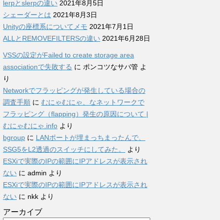
lerpとslerpの違い
2021年8月5日
シェーダーとは
2021年8月3日
Unityの座標系についてメモ
2021年7月1日
ALLとREMOVEFILTERSの違い
2021年6月28日
VSSの設定がFailed to create storage area
associationで失敗する
に
ポンコツなサバ管
よ
り
Networkでフラッピングが発生している場合の
調査手順
に
むにゃむにゃ、なネットワークで
フラッピング（flapping）発生の原因について |
むにゃむにゃ.info
より
bgroup
に
LANポートが埋まっちまったんで、
SSG5をL2透過のスイッチにしてみた。
より
ESXiで実際のIPの範囲にIPアドレスが表示され
ない
に
admin
より
ESXiで実際のIPの範囲にIPアドレスが表示され
ない
に
nkk
より
アーカイブ