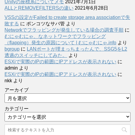
Unityの座標系についてメモ
2021年7月1日
ALLとREMOVEFILTERSの違い
2021年6月28日
VSSの設定がFailed to create storage area associationで失
敗する
に
ポンコツなサバ管
より
Networkでフラッピングが発生している場合の調査手順
に
むにゃむにゃ、なネットワークでフラッピング
（flapping）発生の原因について | むにゃむにゃ.info
より
bgroup
に
LANポートが埋まっちまったんで、SSG5をL2
透過のスイッチにしてみた。
より
ESXiで実際のIPの範囲にIPアドレスが表示されない
に
admin
より
ESXiで実際のIPの範囲にIPアドレスが表示されない
に
nkk
より
アーカイブ
カテゴリー