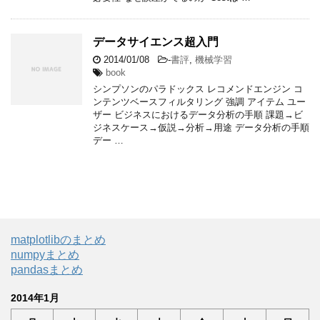
データサイエンス超入門
2014/01/08
-
書評
,
機械学習
book
シンプソンのパラドックス レコメンドエンジン コ
ンテンツベースフィルタリング 強調 アイテム ユー
ザー ビジネスにおけるデータ分析の手順 課題→ビ
ジネスケース→仮説→分析→用途 データ分析の手順
デー …
matplotlibのまとめ
numpyまとめ
pandasまとめ
2014年1月