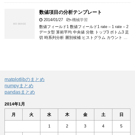
数値項目の分析テンプレート
2014/01/27
-
機械学習
数値フィールド1 数値フィールド1 rate – 1 rate – 2
データ型 算術平均 中央値 分散 トップ3 ボトム3 足
切 時系列分析 層別候補 ヒストグラム カウント …
matplotlibのまとめ
numpyまとめ
pandasまとめ
2014年1月
月
火
水
木
金
土
日
1
2
3
4
5