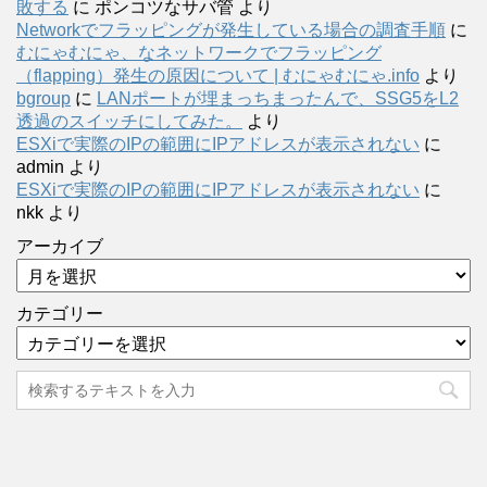
敗する
に
ポンコツなサバ管
より
Networkでフラッピングが発生している場合の調査手順
に
むにゃむにゃ、なネットワークでフラッピング
（flapping）発生の原因について | むにゃむにゃ.info
より
bgroup
に
LANポートが埋まっちまったんで、SSG5をL2
透過のスイッチにしてみた。
より
ESXiで実際のIPの範囲にIPアドレスが表示されない
に
admin
より
ESXiで実際のIPの範囲にIPアドレスが表示されない
に
nkk
より
アーカイブ
カテゴリー