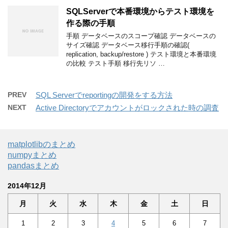
SQLServerで本番環境からテスト環境を
作る際の手順
手順 データベースのスコープ確認 データベースの
サイズ確認 データベース移行手順の確認(
replication, backup/restore ) テスト環境と本番環境
の比較 テスト手順 移行先リソ …
PREV
SQL Serverでreportingの開発をする方法
NEXT
Active Directoryでアカウントがロックされた時の調査
matplotlibのまとめ
numpyまとめ
pandasまとめ
2014年12月
月
火
水
木
金
土
日
1
2
3
4
5
6
7