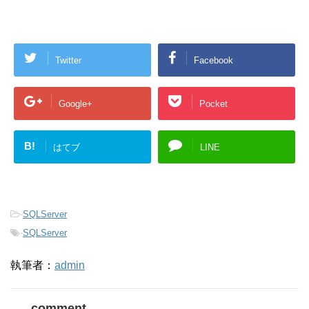
Twitter
Facebook
Google+
Pocket
B!
はてブ
LINE
-
SQLServer
-
SQLServer
執筆者：
admin
comment