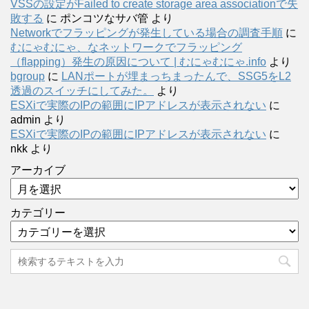
VSSの設定がFailed to create storage area associationで失
敗する
に
ポンコツなサバ管
より
Networkでフラッピングが発生している場合の調査手順
に
むにゃむにゃ、なネットワークでフラッピング
（flapping）発生の原因について | むにゃむにゃ.info
より
bgroup
に
LANポートが埋まっちまったんで、SSG5をL2
透過のスイッチにしてみた。
より
ESXiで実際のIPの範囲にIPアドレスが表示されない
に
admin
より
ESXiで実際のIPの範囲にIPアドレスが表示されない
に
nkk
より
アーカイブ
カテゴリー