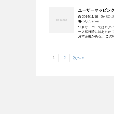
ユーザーマッピング
2014/11/19
-
SQLS
SQLServer
SQLサーバーではログ
ース移行時にはあらか
おす必要がある。 この
1
2
次へ »