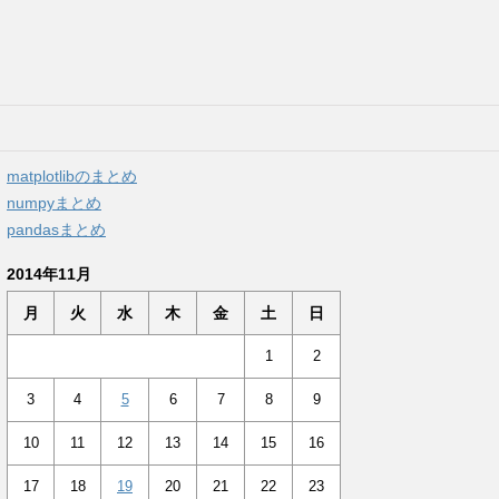
matplotlibのまとめ
numpyまとめ
pandasまとめ
2014年11月
月
火
水
木
金
土
日
1
2
3
4
5
6
7
8
9
10
11
12
13
14
15
16
17
18
19
20
21
22
23