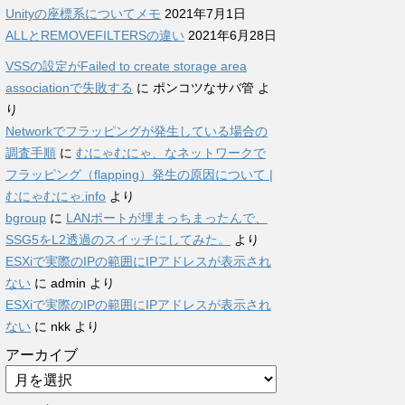
Unityの座標系についてメモ
2021年7月1日
ALLとREMOVEFILTERSの違い
2021年6月28日
VSSの設定がFailed to create storage area
associationで失敗する
に
ポンコツなサバ管
よ
り
Networkでフラッピングが発生している場合の
調査手順
に
むにゃむにゃ、なネットワークで
フラッピング（flapping）発生の原因について |
むにゃむにゃ.info
より
bgroup
に
LANポートが埋まっちまったんで、
SSG5をL2透過のスイッチにしてみた。
より
ESXiで実際のIPの範囲にIPアドレスが表示され
ない
に
admin
より
ESXiで実際のIPの範囲にIPアドレスが表示され
ない
に
nkk
より
アーカイブ