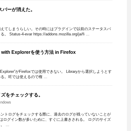
ータスバーが消えた。
消えてしまうらしい。その時にはプラグインで以前のステータスバ
s-4-evar https://addons.mozilla.org/ja/fi …
 with Explorerを使う方法 in Firefox
with Explorer”がFirefoxでは使用できない。 Libraryから選択しようとす
る。IEでは使えるので権 …
イズをチェックする。
indows
でイベントログをチェックする際に、過去のログが残っていないことが
グなどはログイン数が多いために、すぐに上書きされる。 ログのサイズ
。 …