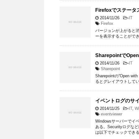
Firefoxでステ
2014/11/26
-
IT
Firefox
バージョンが上がると
ーを表示することができる。 Statu
SharepointでOpen
2014/11/26
-
IT
Sharepoint
Sharepointの”Open 
るとグレイアウトしてい
イベントログのサ
2014/11/25
-
IT
,
W
eventviewer
Windowsサーバー
ある。Securityロ
は以下でチェックできる