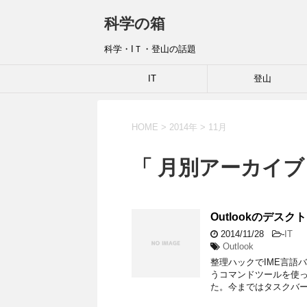
科学の箱
科学・IＴ・登山の話題
IT
登山
HOME
>
2014年
>
11月
「 月別アーカイブ：
Outlookのデス
2014/11/28
-
IT
Outlook
整理ハックでIME言語バ
うコマンドツールを使っ
た。今まではタスクバー