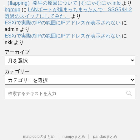
（flapping）発生の原因について | むにゃむにゃ.info
より
bgroup
に
LANポートが埋まっちまったんで、SSG5をL2
透過のスイッチにしてみた。
より
ESXiで実際のIPの範囲にIPアドレスが表示されない
に
admin
より
ESXiで実際のIPの範囲にIPアドレスが表示されない
に
nkk
より
アーカイブ
カテゴリー
matplotlibのまとめ
numpyまとめ
pandasまとめ