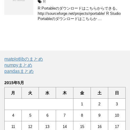
R
R Portableのダウンロードはこちらからできる。
http://sourceforge.net/projects/rportable/ R Studio
Portableのダウンロードはこちらか …
matplotlibのまとめ
numpyまとめ
pandasまとめ
2015年5月
月
火
水
木
金
土
日
1
2
3
4
5
6
7
8
9
10
11
12
13
14
15
16
17