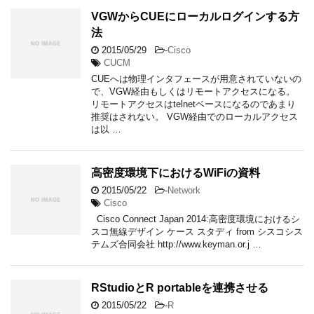
VGWからCUEにローカルログインする方
法
2015/05/29
-
Cisco
CUCM
CUEへは物理インタフェースが用意されていないの
で、VGW経由もしくはリモートアクセスになる。
リモートアクセスはtelnetベースになるのであまり
推奨はされない。 VGW経由でのローカルアクセス
は以 …
高密度環境下におけるWiFiの資料
2015/05/22
-
Network
Cisco
Cisco Connect Japan 2014:高密度環境におけるシ
スコ無線デザイン ケース スタディ from シスコシス
テムズ合同会社 http://www.keyman.or.j …
RStudioとR portableを連携させる
2015/05/22
-
R