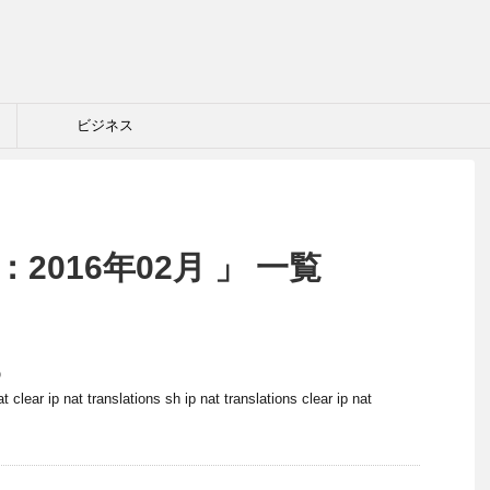
ビジネス
2016年02月 」 一覧
o
t clear ip nat translations sh ip nat translations clear ip nat