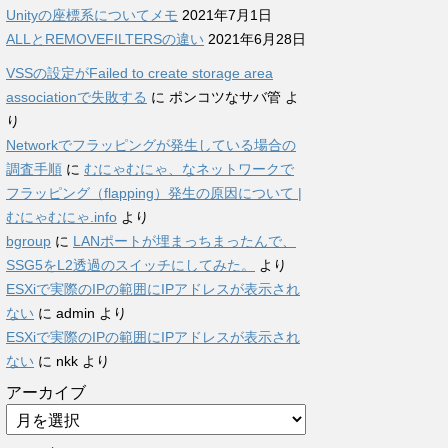
Unityの座標系についてメモ
2021年7月1日
ALLとREMOVEFILTERSの違い
2021年6月28日
VSSの設定がFailed to create storage area
associationで失敗する
に
ポンコツなサバ管
よ
り
Networkでフラッピングが発生している場合の
調査手順
に
むにゃむにゃ、なネットワークで
フラッピング（flapping）発生の原因について |
むにゃむにゃ.info
より
bgroup
に
LANポートが埋まっちまったんで、
SSG5をL2透過のスイッチにしてみた。
より
ESXiで実際のIPの範囲にIPアドレスが表示され
ない
に
admin
より
ESXiで実際のIPの範囲にIPアドレスが表示され
ない
に
nkk
より
アーカイブ