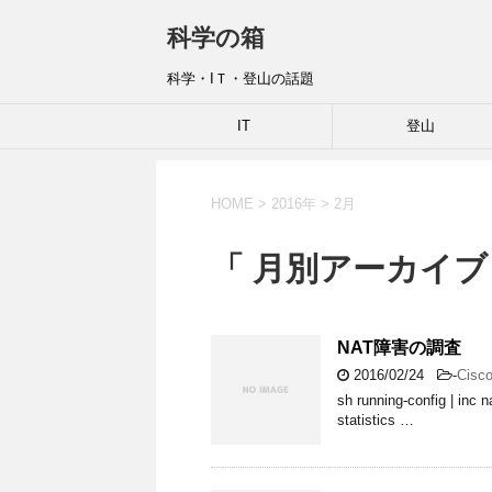
科学の箱
科学・IＴ・登山の話題
IT
登山
HOME
>
2016年
>
2月
「 月別アーカイブ：
NAT障害の調査
2016/02/24
-
Cisc
sh running-config | inc na
statistics …