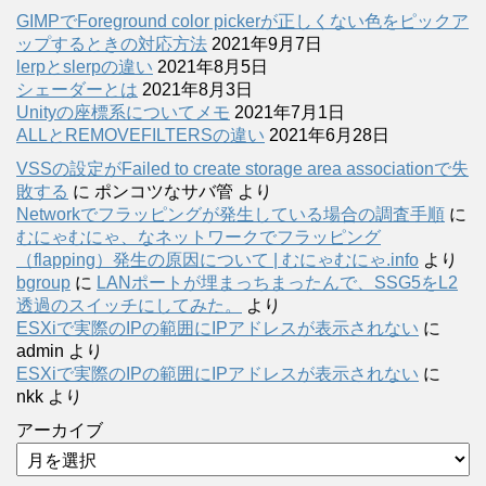
GIMPでForeground color pickerが正しくない色をピックア
ップするときの対応方法
2021年9月7日
lerpとslerpの違い
2021年8月5日
シェーダーとは
2021年8月3日
Unityの座標系についてメモ
2021年7月1日
ALLとREMOVEFILTERSの違い
2021年6月28日
VSSの設定がFailed to create storage area associationで失
敗する
に
ポンコツなサバ管
より
Networkでフラッピングが発生している場合の調査手順
に
むにゃむにゃ、なネットワークでフラッピング
（flapping）発生の原因について | むにゃむにゃ.info
より
bgroup
に
LANポートが埋まっちまったんで、SSG5をL2
透過のスイッチにしてみた。
より
ESXiで実際のIPの範囲にIPアドレスが表示されない
に
admin
より
ESXiで実際のIPの範囲にIPアドレスが表示されない
に
nkk
より
アーカイブ