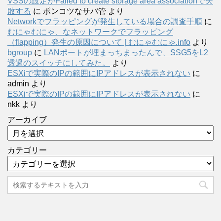
VSSの設定がFailed to create storage area associationで失
敗する
に
ポンコツなサバ管
より
Networkでフラッピングが発生している場合の調査手順
に
むにゃむにゃ、なネットワークでフラッピング
（flapping）発生の原因について | むにゃむにゃ.info
より
bgroup
に
LANポートが埋まっちまったんで、SSG5をL2
透過のスイッチにしてみた。
より
ESXiで実際のIPの範囲にIPアドレスが表示されない
に
admin
より
ESXiで実際のIPの範囲にIPアドレスが表示されない
に
nkk
より
アーカイブ
カテゴリー