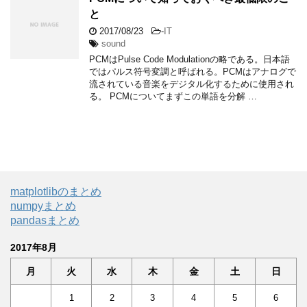
と
2017/08/23
-
IT
sound
PCMはPulse Code Modulationの略である。日本語
ではパルス符号変調と呼ばれる。PCMはアナログで
流されている音楽をデジタル化するために使用され
る。 PCMについてまずこの単語を分解 …
matplotlibのまとめ
numpyまとめ
pandasまとめ
2017年8月
月
火
水
木
金
土
日
1
2
3
4
5
6