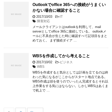
Outlookでoffice 365への接続がうまくい
かない場合に確認すること
2017/10/03
-
IT
障害対応
メールクライアントはoutlookを利用して、mail
serverとしてoffice 365に接続している。 outlookメ
ールに不具合が生じた時に確認すべて記項目をまと
めておく。 まず接続ダイア …
WBSを作成してから考えること
2017/10/02
-
ビジネス
WBS
WBSを作成すると気分としては計画を立てるのは終
わった気になるがここからがスタート地点である。
WBS作成は頭を使うのでいったん完成するとそれ以
上作業をする気にはならない。しかしWBSはあくま
で机上で …