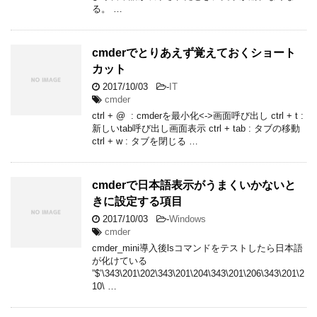
る。 …
cmderでとりあえず覚えておくショート
カット
2017/10/03
-
IT
cmder
ctrl + @ : cmderを最小化<->画面呼び出し ctrl + t :
新しいtab呼び出し画面表示 ctrl + tab : タブの移動
ctrl + w : タブを閉じる …
cmderで日本語表示がうまくいかないと
きに設定する項目
2017/10/03
-
Windows
cmder
cmder_mini導入後lsコマンドをテストしたら日本語
が化けている
”$’\343\201\202\343\201\204\343\201\206\343\201\2
10\ …