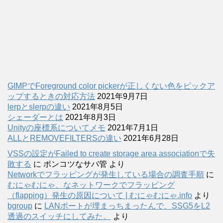
GIMPでForeground color pickerが正しくない色をピックア
ップするときの対応方法
2021年9月7日
lerpとslerpの違い
2021年8月5日
シェーダーとは
2021年8月3日
Unityの座標系についてメモ
2021年7月1日
ALLとREMOVEFILTERSの違い
2021年6月28日
VSSの設定がFailed to create storage area associationで失
敗する
に
ポンコツなサバ管
より
Networkでフラッピングが発生している場合の調査手順
に
むにゃむにゃ、なネットワークでフラッピング
（flapping）発生の原因について | むにゃむにゃ.info
より
bgroup
に
LANポートが埋まっちまったんで、SSG5をL2
透過のスイッチにしてみた。
より