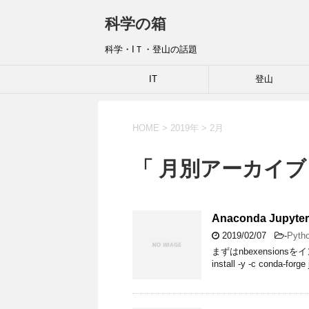
科学の箱
科学・IＴ・登山の話題
IT
登山
HOME
>
2019年
>
2月
「 月別アーカイブ：
Anaconda Jup
2019/02/07
-
Pyth
まずはnbexension
install -y -c conda-forg