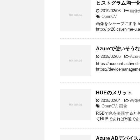
ヒストグラム均一
2019/02/06
-
画像
OpenCV
画像をシャープにする https://
http://ipr20.cs.ehime-u
Azureで使いそう
2019/02/05
-
Azur
https://account.actived
https://devicemanageme
HUEのメリット
2019/02/04
-
画像
OpenCV
,
画像
RGBで色を表現すると
てHUEであればH値で
Azure ADデバ