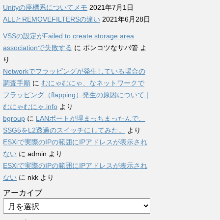
Unityの座標系についてメモ
2021年7月1日
ALLとREMOVEFILTERSの違い
2021年6月28日
VSSの設定がFailed to create storage area
associationで失敗する
に
ポンコツなサバ管
よ
り
Networkでフラッピングが発生している場合の
調査手順
に
むにゃむにゃ、なネットワークで
フラッピング（flapping）発生の原因について |
むにゃむにゃ.info
より
bgroup
に
LANポートが埋まっちまったんで、
SSG5をL2透過のスイッチにしてみた。
より
ESXiで実際のIPの範囲にIPアドレスが表示され
ない
に
admin
より
ESXiで実際のIPの範囲にIPアドレスが表示され
ない
に
nkk
より
アーカイブ