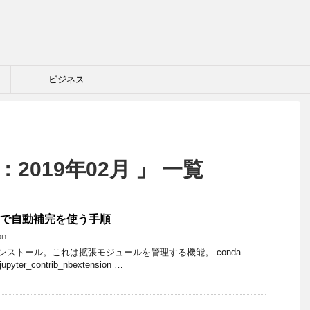
ビジネス
2019年02月 」 一覧
yterで自動補完を使う手順
on
sをインストール。これは拡張モジュールを管理する機能。 conda
e jupyter_contrib_nbextension …