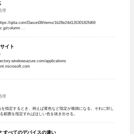
化
処理
qiita.com/Dason08/items/1b28e24d12630182fd69
.ac.jp/column …
なサイト
e
irectory.windowsazure.com/applications
nt.microsoft.com
処理
色を指定するとき、例えば黄色など指定が複雑になる。それに対し
ある範囲を指定すればほしい色を抜き出せる。
イスとすべてのデバイスの違い