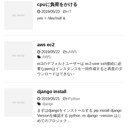
cpuに負荷をかける
2019/05/23
-
IT
yes > /dev/null &
aws ec2
2019/05/22
-
AWS
AWS
ec2のデフォルトユーザーは ec2-user ssh接続に必
要なpemはインスタンスを一回作成すると再度のダ
ウンロードはできない
django install
2019/05/21
-
Python
django
まずはdjangoをインストールする pip install django
Versionを確認する python -m django –version はじ
めてのプロジェク …