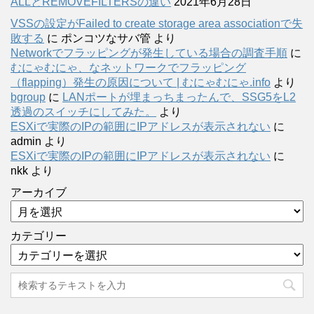
ALLとREMOVEFILTERSの違い
2021年6月28日
VSSの設定がFailed to create storage area associationで失
敗する
に
ポンコツなサバ管
より
Networkでフラッピングが発生している場合の調査手順
に
むにゃむにゃ、なネットワークでフラッピング
（flapping）発生の原因について | むにゃむにゃ.info
より
bgroup
に
LANポートが埋まっちまったんで、SSG5をL2
透過のスイッチにしてみた。
より
ESXiで実際のIPの範囲にIPアドレスが表示されない
に
admin
より
ESXiで実際のIPの範囲にIPアドレスが表示されない
に
nkk
より
アーカイブ
カテゴリー