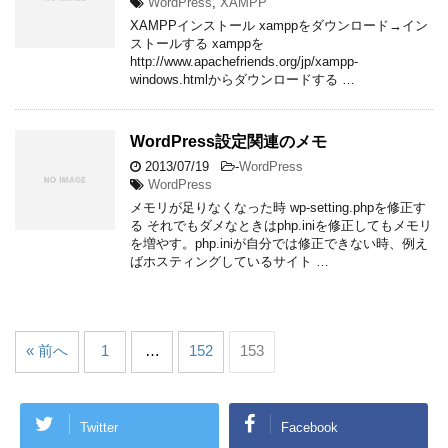
WordPress
,
XAMPP
XAMPPインストール xamppをダウンロード→イン
ストールする xamppを
http://www.apachefriends.org/jp/xampp-
windows.htmlからダウンロードする …
WordPress設定関連のメモ
2013/07/19
-
WordPress
WordPress
メモリが足りなくなった時 wp-setting.phpを修正す
る それでもダメなときはphp.iniを修正してもメモリ
を増やす。php.iniが自分では修正できない時、例え
ばホスティングしているサイト …
« 前へ
1
…
152
153
Twitter
Facebook