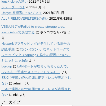
lerpとslerpの違い
2021年8月5日
シェーダーとは
2021年8月3日
Unityの座標系についてメモ
2021年7月1日
ALLとREMOVEFILTERSの違い
2021年6月28日
VSSの設定がFailed to create storage area
associationで失敗する
に
ポンコツなサバ管
よ
り
Networkでフラッピングが発生している場合の
調査手順
に
むにゃむにゃ、なネットワークで
フラッピング（flapping）発生の原因について |
むにゃむにゃ.info
より
bgroup
に
LANポートが埋まっちまったんで、
SSG5をL2透過のスイッチにしてみた。
より
ESXiで実際のIPの範囲にIPアドレスが表示され
ない
に
admin
より
ESXiで実際のIPの範囲にIPアドレスが表示され
ない
に
nkk
より
アーカイブ