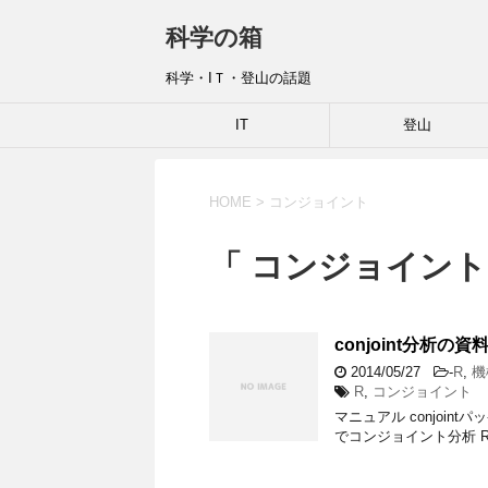
科学の箱
科学・IＴ・登山の話題
IT
登山
HOME
>
コンジョイント
「 コンジョイント
conjoint分析の資
2014/05/27
-
R
,
機
R
,
コンジョイント
マニュアル conjointパッ
でコンジョイント分析 