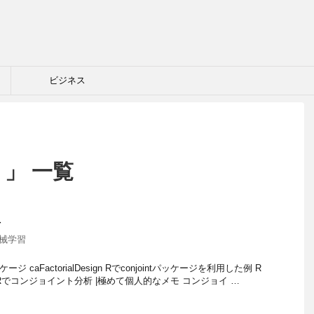
ビジネス
 」 一覧
料
械学習
ケージ caFactorialDesign Rでconjointパッケージを利用した例 R
Rでコンジョイント分析 |極めて個人的なメモ コンジョイ …