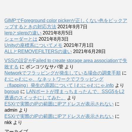
GIMPでForeground color pickerが正しくない色をピックア
ップするときの対応方法
2021年9月7日
lerpとslerpの違い
2021年8月5日
シェーダーとは
2021年8月3日
Unityの座標系についてメモ
2021年7月1日
ALLとREMOVEFILTERSの違い
2021年6月28日
VSSの設定がFailed to create storage area associationで失
敗する
に
ポンコツなサバ管
より
Networkでフラッピングが発生している場合の調査手順
に
むにゃむにゃ、なネットワークでフラッピング
（flapping）発生の原因について | むにゃむにゃ.info
より
bgroup
に
LANポートが埋まっちまったんで、SSG5をL2
透過のスイッチにしてみた。
より
ESXiで実際のIPの範囲にIPアドレスが表示されない
に
admin
より
ESXiで実際のIPの範囲にIPアドレスが表示されない
に
nkk
より
アーカイブ