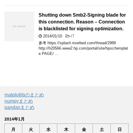
Shutting down Smb2-Signing blade for
this connection. Reason – Connection
is blacklisted for signing optimization.
2014/01/10
-
IT
参考 https://splash.riverbed.com/thread/2989
http://h20566.www2.hp.com/portal/site/hpsc/templat
e.PAGE/ …
matplotlibのまとめ
numpyまとめ
pandasまとめ
2014年1月
月
火
水
木
金
土
日