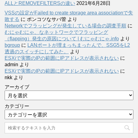
ALLとREMOVEFILTERSの違い
2021年6月28日
VSSの設定がFailed to create storage area associationで失
敗する
に
ポンコツなサバ管
より
Networkでフラッピングが発生している場合の調査手順
に
むにゃむにゃ、なネットワークでフラッピング
（flapping）発生の原因について | むにゃむにゃ.info
より
bgroup
に
LANポートが埋まっちまったんで、SSG5をL2
透過のスイッチにしてみた。
より
ESXiで実際のIPの範囲にIPアドレスが表示されない
に
admin
より
ESXiで実際のIPの範囲にIPアドレスが表示されない
に
nkk
より
アーカイブ
カテゴリー