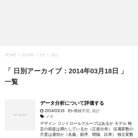
HOME
>
2014年
>
3月
>
18日
「 日別アーカイブ：2014年03月18日 」
一覧
データ分析について評価する
2014/03/18
-
機械学習
,
統計
メモ
デザイン コントロールグループはあるか モデル 検
定の前提は満たしているか（正規分布） 従属変数の
尺度は適切か（名義、順序、間隔、比率） 独立変数