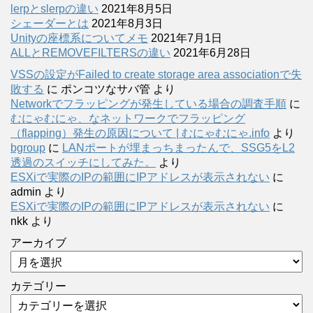
lerpとslerpの違い
2021年8月5日
シェーダーとは
2021年8月3日
Unityの座標系についてメモ
2021年7月1日
ALLとREMOVEFILTERSの違い
2021年6月28日
VSSの設定がFailed to create storage area associationで失
敗する
に
ポンコツなサバ管
より
Networkでフラッピングが発生している場合の調査手順
に
むにゃむにゃ、なネットワークでフラッピング
（flapping）発生の原因について | むにゃむにゃ.info
より
bgroup
に
LANポートが埋まっちまったんで、SSG5をL2
透過のスイッチにしてみた。
より
ESXiで実際のIPの範囲にIPアドレスが表示されない
に
admin
より
ESXiで実際のIPの範囲にIPアドレスが表示されない
に
nkk
より
アーカイブ
カテゴリー