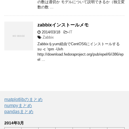
の数は適切か モデルについて説明できるか（独立変
数の数 …
zabbixインストールメモ
2014/03/18
-
IT
Zabbix
Zabbixをyum経由でCentOS6にインストールする
su -c ‘rpm -Uvh
http://download.fedoraproject.org/pub/epel/6/i386/ep
el …
matplotlibのまとめ
numpyまとめ
pandasまとめ
2014年3月