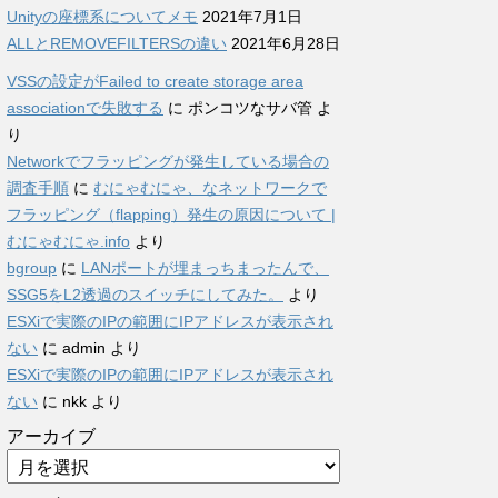
Unityの座標系についてメモ
2021年7月1日
ALLとREMOVEFILTERSの違い
2021年6月28日
VSSの設定がFailed to create storage area
associationで失敗する
に
ポンコツなサバ管
よ
り
Networkでフラッピングが発生している場合の
調査手順
に
むにゃむにゃ、なネットワークで
フラッピング（flapping）発生の原因について |
むにゃむにゃ.info
より
bgroup
に
LANポートが埋まっちまったんで、
SSG5をL2透過のスイッチにしてみた。
より
ESXiで実際のIPの範囲にIPアドレスが表示され
ない
に
admin
より
ESXiで実際のIPの範囲にIPアドレスが表示され
ない
に
nkk
より
アーカイブ