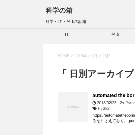
科学の箱
科学・IＴ・登山の話題
IT
登山
HOME
>
2018年
>
2月
>
23日
「 日別アーカイブ：
automated the bor
2018/02/23
-
Pyth
Python
https://automate
ろを押さえておく。 print("H