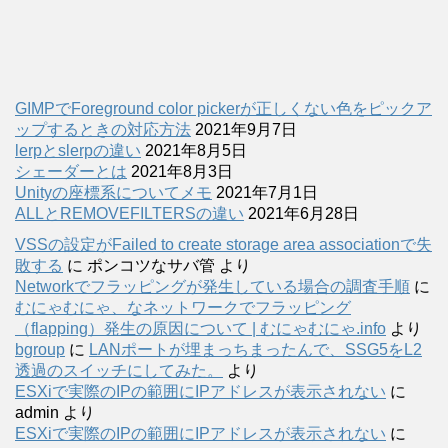
GIMPでForeground color pickerが正しくない色をピックア
ップするときの対応方法
2021年9月7日
lerpとslerpの違い
2021年8月5日
シェーダーとは
2021年8月3日
Unityの座標系についてメモ
2021年7月1日
ALLとREMOVEFILTERSの違い
2021年6月28日
VSSの設定がFailed to create storage area associationで失
敗する
に
ポンコツなサバ管
より
Networkでフラッピングが発生している場合の調査手順
に
むにゃむにゃ、なネットワークでフラッピング
（flapping）発生の原因について | むにゃむにゃ.info
より
bgroup
に
LANポートが埋まっちまったんで、SSG5をL2
透過のスイッチにしてみた。
より
ESXiで実際のIPの範囲にIPアドレスが表示されない
に
admin
より
ESXiで実際のIPの範囲にIPアドレスが表示されない
に