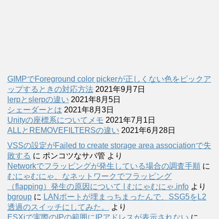
GIMPでForeground color pickerが正しくない色をピックア
ップするときの対応方法
2021年9月7日
lerpとslerpの違い
2021年8月5日
シェーダーとは
2021年8月3日
Unityの座標系についてメモ
2021年7月1日
ALLとREMOVEFILTERSの違い
2021年6月28日
VSSの設定がFailed to create storage area associationで失
敗する
に
ポンコツなサバ管
より
Networkでフラッピングが発生している場合の調査手順
に
むにゃむにゃ、なネットワークでフラッピング
（flapping）発生の原因について | むにゃむにゃ.info
より
bgroup
に
LANポートが埋まっちまったんで、SSG5をL2
透過のスイッチにしてみた。
より
ESXiで実際のIPの範囲にIPアドレスが表示されない
に