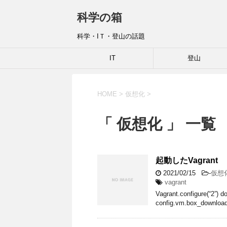
科学の箱
科学・IＴ・登山の話題
IT
登山
HOME
>
仮想化
>
「 仮想化 」 一覧
起動したVagrant
2021/02/15
-
仮想
vagrant
Vagrant.configure(“2”) d
config.vm.box_downloa