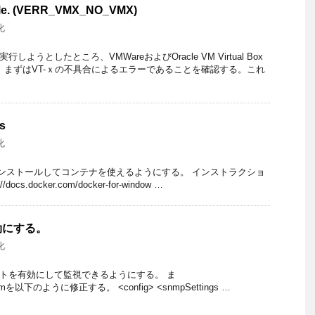
lable. (VERR_VMX_NO_VMX)
化
しようとしたところ、VMWareおよびOracle VM Virtual Box
 まずはVT-ｘの不具合によるエラーであることを確認する。これ
s
化
ndowsをインストールしてコンテナを使えるようにする。 インストラクショ
cs.docker.com/docker-for-window …
有効にする。
化
ェントを有効にして監視できるようにする。 ま
p.xlmを以下のように修正する。 <config> <snmpSettings …