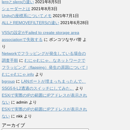
lerpとslerpの違い
2021年8月5日
シェーダーとは
2021年8月3日
Unityの座標系についてメモ
2021年7月1日
ALLとREMOVEFILTERSの違い
2021年6月28日
VSSの設定がFailed to create storage area
associationで失敗する
に
ポンコツなサバ管
よ
り
Networkでフラッピングが発生している場合の
調査手順
に
むにゃむにゃ、なネットワークで
フラッピング（flapping）発生の原因について |
むにゃむにゃ.info
より
bgroup
に
LANポートが埋まっちまったんで、
SSG5をL2透過のスイッチにしてみた。
より
ESXiで実際のIPの範囲にIPアドレスが表示され
ない
に
admin
より
ESXiで実際のIPの範囲にIPアドレスが表示され
ない
に
nkk
より
アーカイブ