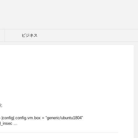
ビジネス
化
o |config| config.vm.box = “generic/ubuntu1804”
d_insec …