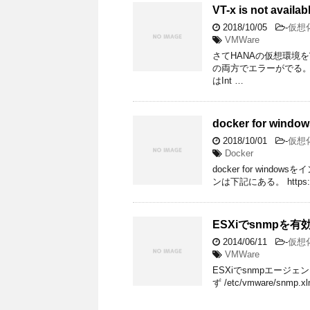
VT-x is not avai
2018/10/05
-
仮想
VMWare
さてHANAの仮想環境を実行
の両方でエラーがでる。
はInt …
docker for window
2018/10/01
-
仮想
Docker
docker for wi
ンは下記にある。 https://do
ESXiでsnmpを
2014/06/11
-
仮想
VMWare
ESXiでsnmpエージ
ず /etc/vmware/snm