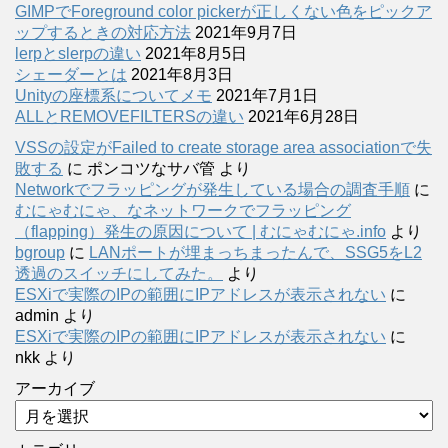
GIMPでForeground color pickerが正しくない色をピックア
ップするときの対応方法
2021年9月7日
lerpとslerpの違い
2021年8月5日
シェーダーとは
2021年8月3日
Unityの座標系についてメモ
2021年7月1日
ALLとREMOVEFILTERSの違い
2021年6月28日
VSSの設定がFailed to create storage area associationで失
敗する
に
ポンコツなサバ管
より
Networkでフラッピングが発生している場合の調査手順
に
むにゃむにゃ、なネットワークでフラッピング
（flapping）発生の原因について | むにゃむにゃ.info
より
bgroup
に
LANポートが埋まっちまったんで、SSG5をL2
透過のスイッチにしてみた。
より
ESXiで実際のIPの範囲にIPアドレスが表示されない
に
admin
より
ESXiで実際のIPの範囲にIPアドレスが表示されない
に
nkk
より
アーカイブ