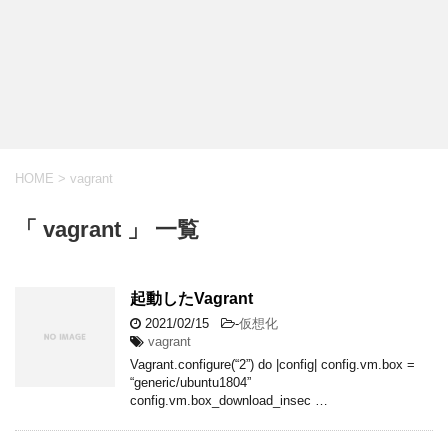
HOME
>
vagrant
「 vagrant 」 一覧
起動したVagrant
2021/02/15
-
仮想化
vagrant
Vagrant.configure(“2”) do |config| config.vm.box =
“generic/ubuntu1804”
config.vm.box_download_insec …