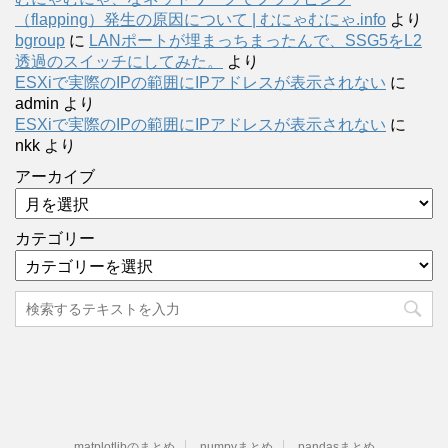
（flapping）発生の原因について | むにゃむにゃ.info
より
bgroup
に
LANポートが埋まっちまったんで、SSG5をL2
透過のスイッチにしてみた。
より
ESXiで実際のIPの範囲にIPアドレスが表示されない
に
admin
より
ESXiで実際のIPの範囲にIPアドレスが表示されない
に
nkk
より
アーカイブ
カテゴリー
matplotlibのまとめ
numpyまとめ
pandasまとめ