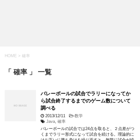
HOME
>
確率
「 確率 」 一覧
バレーボールの試合でラリーになってか
ら試合終了するまでのゲーム数について
調べる
2013/12/11
-
数学
Java
,
確率
バレーボールの試合では24点を取ると、２点差がつ
くまでラリー形式になって試合を続ける。理論的に
はお互いに勝ち負けを繰り返すと、無限に試合が続