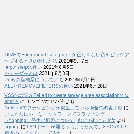
GIMPでForeground color pickerが正しくない色をピックア
ップするときの対応方法
2021年9月7日
lerpとslerpの違い
2021年8月5日
シェーダーとは
2021年8月3日
Unityの座標系についてメモ
2021年7月1日
ALLとREMOVEFILTERSの違い
2021年6月28日
VSSの設定がFailed to create storage area associationで失
敗する
に
ポンコツなサバ管
より
Networkでフラッピングが発生している場合の調査手順
に
むにゃむにゃ、なネットワークでフラッピング
（flapping）発生の原因について | むにゃむにゃ.info
より
bgroup
に
LANポートが埋まっちまったんで、SSG5をL2
透過のスイッチにしてみた。
より