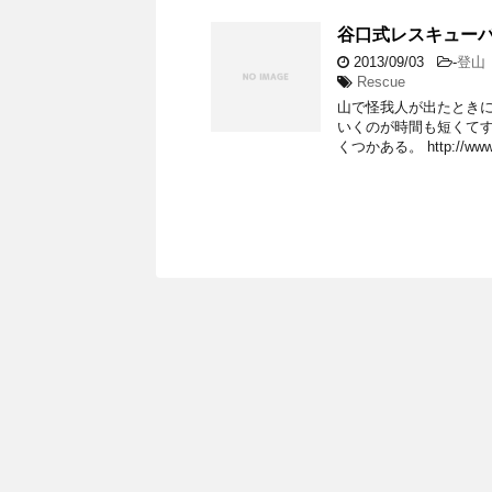
谷口式レスキュー
2013/09/03
-
登山
Rescue
山で怪我人が出たとき
いくのが時間も短くてす
くつかある。 http://www