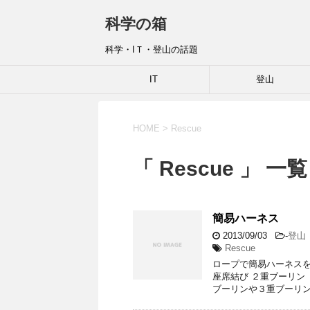
科学の箱
科学・IＴ・登山の話題
IT
登山
HOME
>
Rescue
「 Rescue 」 一覧
簡易ハーネス
2013/09/03
-
登山
Rescue
ロープで簡易ハーネスを
座席結び ２重ブーリン
ブーリンや３重ブーリン