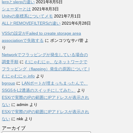
lerpとslerpの違い
2021年8月5日
シェーダーとは
2021年8月3日
Unityの座標系についてメモ
2021年7月1日
ALLとREMOVEFILTERSの違い
2021年6月28日
VSSの設定がFailed to create storage area
associationで失敗する
に
ポンコツなサバ管
よ
り
Networkでフラッピングが発生している場合の
調査手順
に
むにゃむにゃ、なネットワークで
フラッピング（flapping）発生の原因について |
むにゃむにゃ.info
より
bgroup
に
LANポートが埋まっちまったんで、
SSG5をL2透過のスイッチにしてみた。
より
ESXiで実際のIPの範囲にIPアドレスが表示され
ない
に
admin
より
ESXiで実際のIPの範囲にIPアドレスが表示され
ない
に
nkk
より
アーカイブ