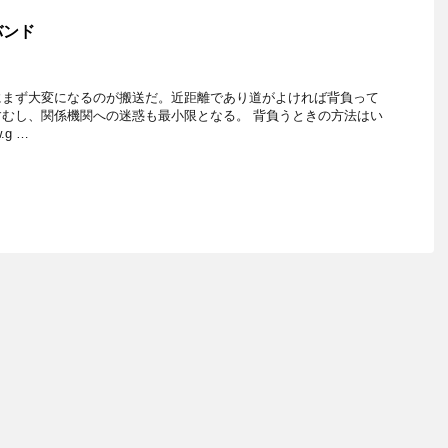
バンド
にまず大変になるのが搬送だ。近距離であり道がよければ背負って
むし、関係機関への迷惑も最小限となる。 背負うときの方法はい
.g …