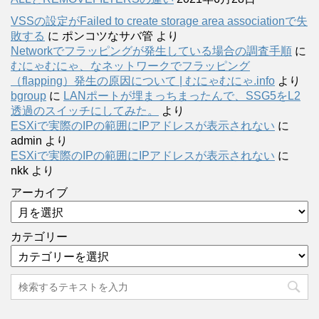
VSSの設定がFailed to create storage area associationで失
敗する
に
ポンコツなサバ管
より
Networkでフラッピングが発生している場合の調査手順
に
むにゃむにゃ、なネットワークでフラッピング
（flapping）発生の原因について | むにゃむにゃ.info
より
bgroup
に
LANポートが埋まっちまったんで、SSG5をL2
透過のスイッチにしてみた。
より
ESXiで実際のIPの範囲にIPアドレスが表示されない
に
admin
より
ESXiで実際のIPの範囲にIPアドレスが表示されない
に
nkk
より
アーカイブ
カテゴリー