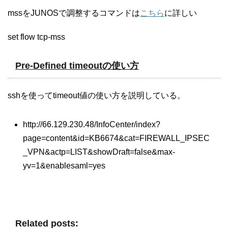
mssをJUNOSで調整するコマンドは
こちら
に詳しい
set flow tcp-mss
Pre-Defined timeoutの使い方
sshを使ってtimeout値の使い方を説明している。
http://66.129.230.48/InfoCenter/index?
page=content&id=KB6674&cat=FIREWALL_IPSEC
_VPN&actp=LIST&showDraft=false&max-
yv=1&enablesaml=yes
Related posts: