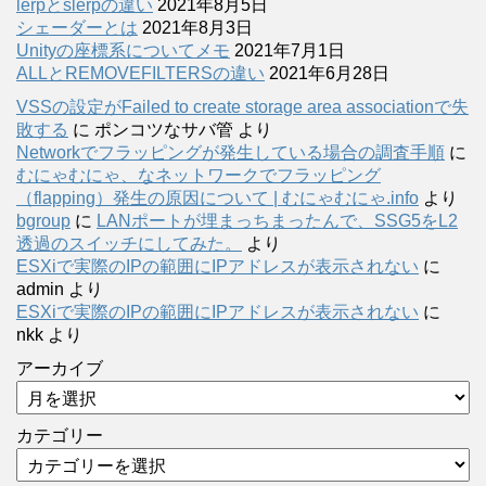
lerpとslerpの違い
2021年8月5日
シェーダーとは
2021年8月3日
Unityの座標系についてメモ
2021年7月1日
ALLとREMOVEFILTERSの違い
2021年6月28日
VSSの設定がFailed to create storage area associationで失
敗する
に
ポンコツなサバ管
より
Networkでフラッピングが発生している場合の調査手順
に
むにゃむにゃ、なネットワークでフラッピング
（flapping）発生の原因について | むにゃむにゃ.info
より
bgroup
に
LANポートが埋まっちまったんで、SSG5をL2
透過のスイッチにしてみた。
より
ESXiで実際のIPの範囲にIPアドレスが表示されない
に
admin
より
ESXiで実際のIPの範囲にIPアドレスが表示されない
に
nkk
より
アーカイブ
カテゴリー