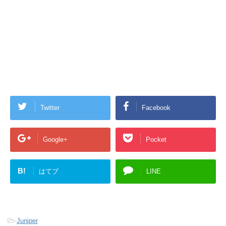
Twitter
Facebook
Google+
Pocket
B!
はてブ
LINE
-
Juniper