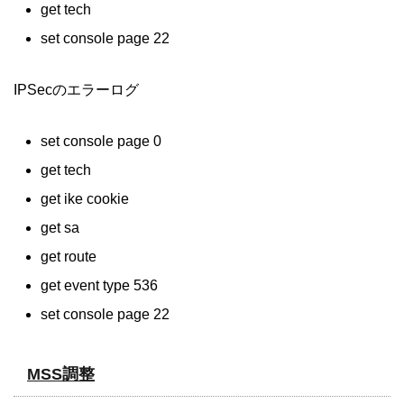
get tech
set console page 22
IPSecのエラーログ
set console page 0
get tech
get ike cookie
get sa
get route
get event type 536
set console page 22
MSS調整