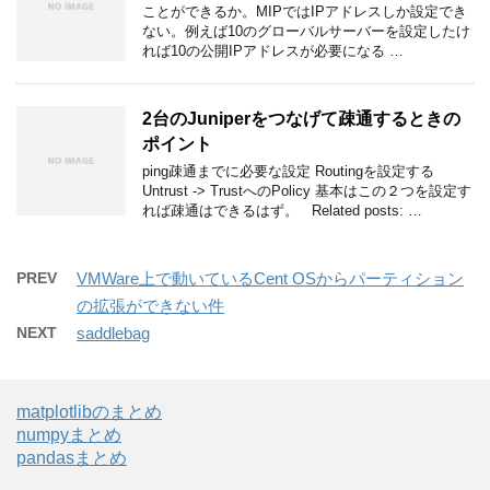
ことができるか。MIPではIPアドレスしか設定でき
ない。例えば10のグローバルサーバーを設定したけ
れば10の公開IPアドレスが必要になる …
2台のJuniperをつなげて疎通するときの
ポイント
ping疎通までに必要な設定 Routingを設定する
Untrust -> TrustへのPolicy 基本はこの２つを設定す
れば疎通はできるはず。 Related posts: …
PREV
VMWare上で動いているCent OSからパーティション
の拡張ができない件
NEXT
saddlebag
matplotlibのまとめ
numpyまとめ
pandasまとめ